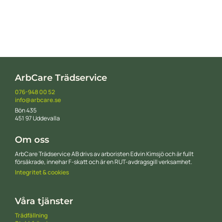
ArbCare Trädservice
076-948 00 52
info@arbcare.se
Bön 435
451 97 Uddevalla
Om oss
ArbCare Trädservice AB drivs av arboristen Edvin Kimsjö och är fullt
försäkrade, innehar F-skatt och är en RUT-avdragsgill verksamhet.
Integritet & cookies
Våra tjänster
Trädfällning