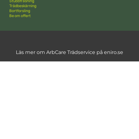
Stubbfräsning
Trädbeskärning
Bortforsling
Be om offert
Läs mer om ArbCare Trädservice på eniro.se