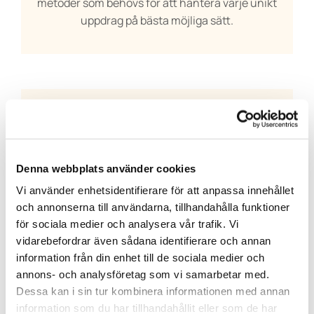
metoder som behövs för att hantera varje unikt
uppdrag på bästa möjliga sätt.
Trädfällning inför byggarbete
Förutom att hjälpa privatpersoner erbjuder vi
också trädfällning till kommuner och företag.
Denna webbplats använder cookies
Oavsett om det gäller glesbefolkade
landsbygdsområden eller tätorter med högre
Vi använder enhetsidentifierare för att anpassa innehållet
risker på grund av närliggande byggnader och
och annonserna till användarna, tillhandahålla funktioner
infrastruktur, är vi redo att bistå dig. Genom att
för sociala medier och analysera vår trafik. Vi
vidarebefordrar även sådana identifierare och annan
avlägsna träden förbereder vi marken för de nya
information från din enhet till de sociala medier och
projekt som företag eller kommunen vill
annons- och analysföretag som vi samarbetar med.
investera i.
Dessa kan i sin tur kombinera informationen med annan
information som du har tillhandahållit eller som de har