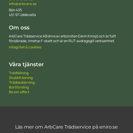
info@arbcare.se
Bön 435
451 97 Uddevalla
Om oss
ArbCare Trädservice AB drivs av arboristen Edvin Kimsjö och är fullt
försäkrade, innehar F-skatt och är en RUT-avdragsgill verksamhet.
Integritet & cookies
Våra tjänster
Trädfällning
Stubbfräsning
Trädbeskärning
Bortforsling
Be om offert
Läs mer om ArbCare Trädservice på eniro.se