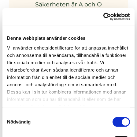
Säkerheten är A och O
När ett träd växer sig så stort att det hindrar
solljuset från att nå marken, kan beskärning
behövas. Detsamma gäller om grenar sträcker
sig över vägar, järnvägar eller byggnader.
Denna webbplats använder cookies
Beskärning blir då nödvändig för att bevara både
Vi använder enhetsidentifierare för att anpassa innehållet
trädets hälsa och omgivningens säkerhet. Det är
och annonserna till användarna, tillhandahålla funktioner
dock viktigt att denna beskärning utförs på ett
för sociala medier och analysera vår trafik. Vi
säkert och professionellt sätt.
vidarebefordrar även sådana identifierare och annan
information från din enhet till de sociala medier och
annons- och analysföretag som vi samarbetar med.
Dessa kan i sin tur kombinera informationen med annan
information som du har tillhandahållit eller som de har
samlat in när du har använt deras tjänster.
Olika metoder för trädbeskärning
Samtyckesval
På ArbCare Trädservice erbjuder vi en mängd
Nödvändig
olika metoder för trädbeskärning, anpassade
efter trädets och omgivningens specifika behov.