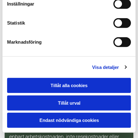
Våra erfarna arborister besöker din plats,
Inställningar
inspekterar området och avgör vilken metod som
bäst säkerställer en trygg och säker beskärning.
Statistik
Vill du veta mer om våra tekniker och
tillvägagångssätt?
Läs vidare här!
Marknadsföring
Visa detaljer
Tillåt alla cookies
Tillåt urval
RUT-avdrag för trädbeskärning
Endast nödvändiga cookies
Visste du att du kan använda RUT-avdraget för
trädbeskärning på din egen tomt? Detta avdrag gäller
enbart arbetskostnaden, inte resekostnader eller